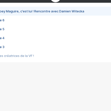
bey Maguire, c'est lui ! Rencontre avec Damien Witecka
e 6
e 5
e 4
e 3
s créatrices de la VF !
e 2
e 1
e Mektoub My Love arrive enfin ! Rencontre avec Shaïn Boumedine et Sal
i : après Toni en famille
elle réalise le bouleversant Dites lui que je l'aime
ais ! Rencontre autour de Vie privée de Rebecca Zlotowski