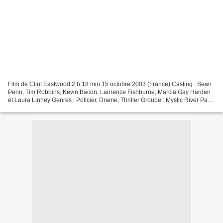
Film de Clint Eastwood 2 h 18 min 15 octobre 2003 (France) Casting : Sean
Penn, Tim Robbins, Kevin Bacon, Laurence Fishburne, Marcia Gay Harden
et Laura Linney Genres : Policier, Drame, Thriller Groupe : Mystic River Pays
d'origine : États-Unis Bande...