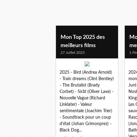
mes tops
Mon Top 2025 des
Mo
meilleurs films
mei
27 Juillet 2025
1 Fé
2025 - Bird (Andrea Arnold)
2024
- Train dreams (Clint Bentley)
mond
- The Brutalist (Brady
Juré
Corbet) - Sirãt (Oliver Laxe) -
Nosf
Nouvelle Vague (Richard
King
Linklater) - Valeur
Les 
sentimentale (Joachim Trier)
sau
- Soundtrack pour un coup
Raso
d'état (Johan Grimonprez) -
(Jon
Black Dog...
Bath
Vero