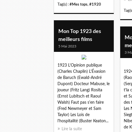
Tag(s) :
#Mes tops
,
#1920
Tag(s
Mon Top 1923 des
Mo
meilleurs films
mei
5 Mai 2023
3 Ma
1923 L'Opinion publique
(Charles Chaplin) L'Évasion
1924
de Baruch (Ewald-André
(Rao
Dupont) Docteur Mabuse, le
(Ser
joueur (Fritz Lang) Rosita
t'la
(Ernst Lubitsch et Raoul
et S
Walsh) Faut pas s'en faire
des 
(Fred Newmeyer et Sam
Les 
Taylor) Les Lois de
Sieg
l'hospitalité (Buster Keaton...
Nibe
de K
Lire la suite