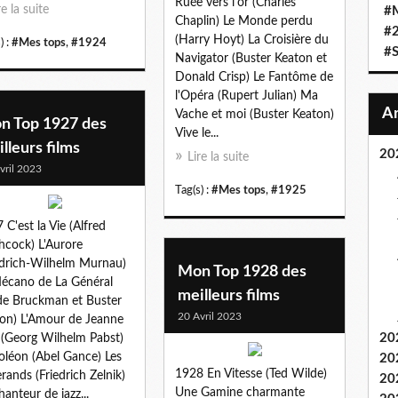
Ruée vers l'or (Charles
re la suite
#
Chaplin) Le Monde perdu
#
(Harry Hoyt) La Croisière du
) :
#Mes tops
,
#1924
#S
Navigator (Buster Keaton et
Donald Crisp) Le Fantôme de
l'Opéra (Rupert Julian) Ma
Vache et moi (Buster Keaton)
n Top 1927 des
Vive le...
lleurs films
20
Lire la suite
vril 2023
Tag(s) :
#Mes tops
,
#1925
 C'est la Vie (Alfred
hcock) L'Aurore
edrich-Wilhelm Murnau)
Mon Top 1928 des
écano de La Général
meilleurs films
de Bruckman et Buster
20 Avril 2023
on) L'Amour de Jeanne
20
(Georg Wilhelm Pabst)
léon (Abel Gance) Les
20
1928 En Vitesse (Ted Wilde)
erands (Friedrich Zelnik)
20
Une Gamine charmante
hanteur de jazz...