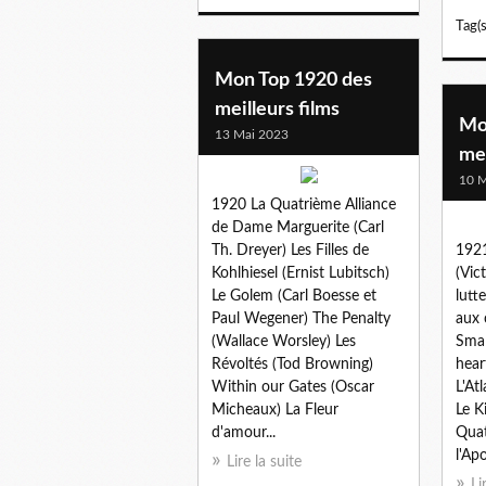
Tag(s
Mon Top 1920 des
meilleurs films
Mo
13 Mai 2023
mei
10 M
1920 La Quatrième Alliance
de Dame Marguerite (Carl
Th. Dreyer) Les Filles de
1921
Kohlhiesel (Ernist Lubitsch)
(Vic
Le Golem (Carl Boesse et
lutt
Paul Wegener) The Penalty
aux 
(Wallace Worsley) Les
Smal
Révoltés (Tod Browning)
hear
Within our Gates (Oscar
L'At
Micheaux) La Fleur
Le K
d'amour...
Quat
l'Ap
Lire la suite
Li