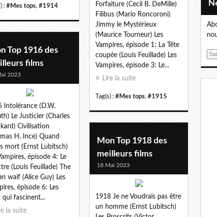
Forfaiture (Cecil B. DeMille)
) :
#Mes tops
,
#1914
Filibus (Mario Roncoroni)
Jimmy le Mystérieux
Abo
(Maurice Tourneur) Les
nou
Vampires, épisode 1: La Tête
n Top 1916 des
E
coupée (Louis Feuillade) Les
lleurs films
m
Vampires, épisode 3: Le...
a
ai 2023
Lire la suite
i
l
Tag(s) :
#Mes tops
,
#1915
 Intolérance (D.W.
ith) Le Justicier (Charles
kard) Civilisation
mas H. Ince) Quand
Mon Top 1918 des
ais mort (Ernst Lubitsch)
meilleurs films
Vampires, épisode 4: Le
18 Mai 2023
tre (Louis Feuillade) The
n waif (Alice Guy) Les
ires, épisode 6: Les
1918 Je ne Voudrais pas être
 qui fascinent...
un homme (Ernst Lubitsch)
re la suite
Les Proscrits (Victor