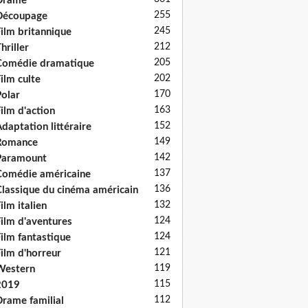
Drame
255
Découpage
245
ilm britannique
212
hriller
205
Comédie dramatique
202
ilm culte
170
olar
163
ilm d'action
152
daptation littéraire
149
Romance
142
Paramount
137
omédie américaine
136
lassique du cinéma américain
132
ilm italien
124
ilm d'aventures
124
ilm fantastique
121
ilm d'horreur
119
Western
115
2019
112
rame familial