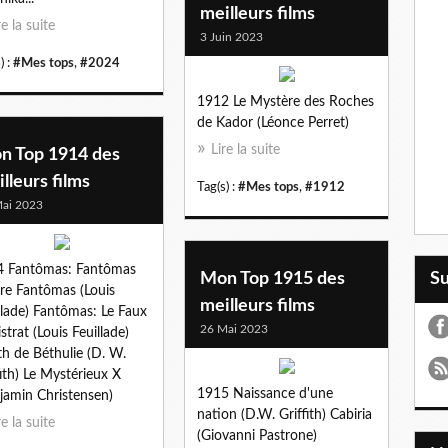
meilleurs films
re la suite
3 Juin 2023
) :
#Mes tops
,
#2024
1912 Le Mystère des Roches
de Kador (Léonce Perret)
Lire la suite
n Top 1914 des
lleurs films
Tag(s) :
#Mes tops
,
#1912
ai 2023
4 Fantômas: Fantômas
Mon Top 1915 des
S
re Fantômas (Louis
meilleurs films
llade) Fantômas: Le Faux
26 Mai 2023
strat (Louis Feuillade)
th de Béthulie (D. W.
fith) Le Mystérieux X
1915 Naissance d'une
jamin Christensen)
nation (D.W. Griffith) Cabiria
re la suite
(Giovanni Pastrone)