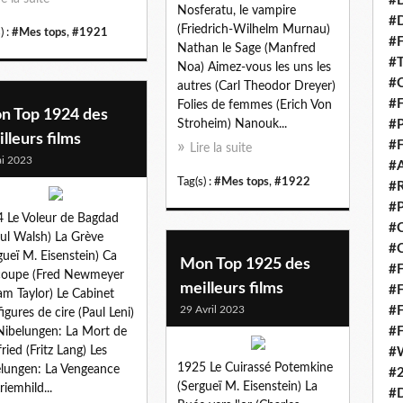
#
Nosferatu, le vampire
#
(Friedrich-Wilhelm Murnau)
) :
#Mes tops
,
#1921
#F
Nathan le Sage (Manfred
#T
Noa) Aimez-vous les uns les
#
autres (Carl Theodor Dreyer)
#F
Folies de femmes (Erich Von
n Top 1924 des
Stroheim) Nanouk...
#P
lleurs films
#F
Lire la suite
i 2023
#A
Tag(s) :
#Mes tops
,
#1922
#
#
 Le Voleur de Bagdad
#C
ul Walsh) La Grève
#C
gueï M. Eisenstein) Ca
Mon Top 1925 des
#F
 coupe (Fred Newmeyer
meilleurs films
#F
am Taylor) Le Cabinet
29 Avril 2023
#F
figures de cire (Paul Leni)
#F
Nibelungen: La Mort de
fried (Fritz Lang) Les
#
1925 Le Cuirassé Potemkine
lungen: La Vengeance
#
(Sergueï M. Eisenstein) La
riemhild...
#D