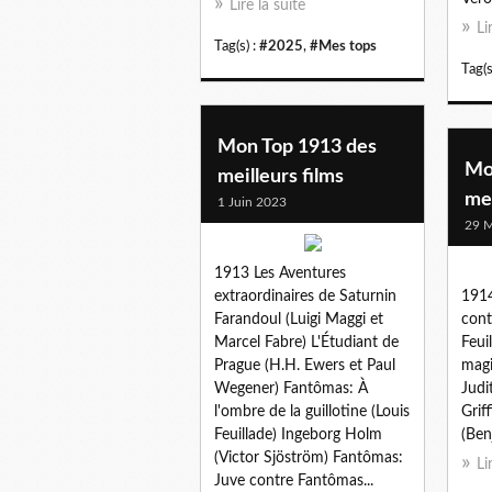
Lire la suite
Li
Tag(s) :
#2025
,
#Mes tops
Tag(s
Mon Top 1913 des
Mo
meilleurs films
mei
1 Juin 2023
29 M
1913 Les Aventures
extraordinaires de Saturnin
191
Farandoul (Luigi Maggi et
cont
Marcel Fabre) L'Étudiant de
Feui
Prague (H.H. Ewers et Paul
magi
Wegener) Fantômas: À
Judi
l'ombre de la guillotine (Louis
Grif
Feuillade) Ingeborg Holm
(Ben
(Victor Sjöström) Fantômas:
Li
Juve contre Fantômas...