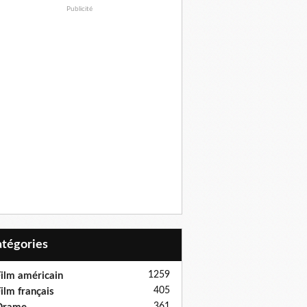
Publicité
Catégories
1259
ilm américain
405
ilm français
361