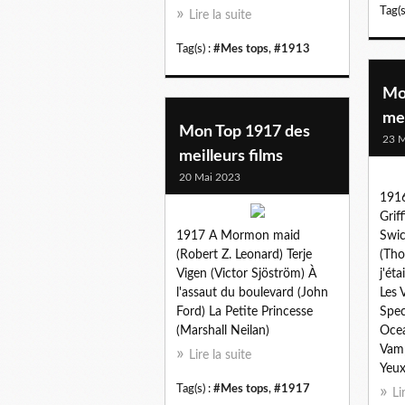
Tag(s
Lire la suite
Tag(s) :
#Mes tops
,
#1913
Mo
mei
Mon Top 1917 des
23 M
meilleurs films
20 Mai 2023
1916
Griff
1917 A Mormon maid
Swic
(Robert Z. Leonard) Terje
(Tho
Vigen (Victor Sjöström) À
j'ét
l'assaut du boulevard (John
Les 
Ford) La Petite Princesse
Spec
(Marshall Neilan)
Ocea
Vamp
Lire la suite
Yeux
Tag(s) :
#Mes tops
,
#1917
Li