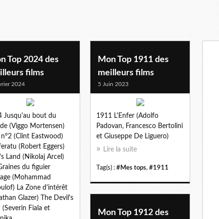
n Top 2024 des
Mon Top 1911 des
lleurs films
meilleurs films
vrier 2024
5 Juin 2023
 Jusqu'au bout du
1911 L'Enfer (Adolfo
e (Viggo Mortensen)
Padovan, Francesco Bertolini
 n°2 (Clint Eastwood)
et Giuseppe De Liguero)
eratu (Robert Eggers)
Lire la suite
's Land (Nikolaj Arcel)
Graines du figuier
Tag(s) :
#Mes tops
,
#1911
vage (Mohammad
ulof) La Zone d'intérêt
athan Glazer) The Devil's
 (Severin Fiala et
Mon Top 1912 des
nika...