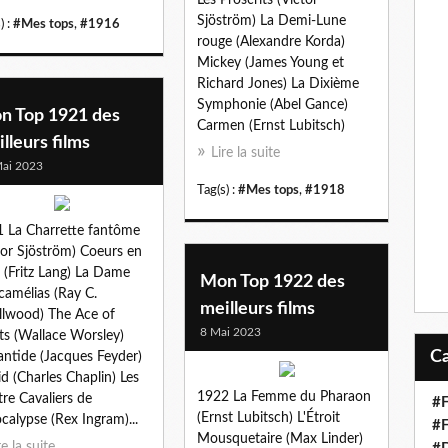
Sjöström) La Demi-Lune
) :
#Mes tops
,
#1916
rouge (Alexandre Korda)
Mickey (James Young et
Richard Jones) La Dixième
Symphonie (Abel Gance)
n Top 1921 des
Carmen (Ernst Lubitsch)
lleurs films
Lire la suite
ai 2023
Tag(s) :
#Mes tops
,
#1918
 La Charrette fantôme
tor Sjöström) Coeurs en
e (Fritz Lang) La Dame
Mon Top 1922 des
camélias (Ray C.
meilleurs films
lwood) The Ace of
8 Mai 2023
ts (Wallace Worsley)
lantide (Jacques Feyder)
id (Charles Chaplin) Les
1922 La Femme du Pharaon
re Cavaliers de
#F
(Ernst Lubitsch) L'Étroit
ocalypse (Rex Ingram)...
#F
Mousquetaire (Max Linder)
re la suite