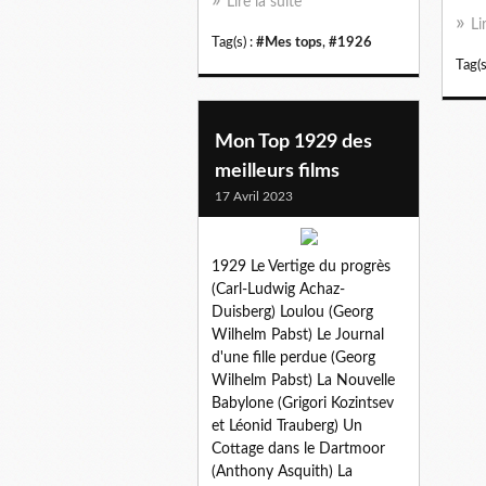
Lire la suite
Li
Tag(s) :
#Mes tops
,
#1926
Tag(s
Mon Top 1929 des
meilleurs films
17 Avril 2023
1929 Le Vertige du progrès
(Carl-Ludwig Achaz-
Duisberg) Loulou (Georg
Wilhelm Pabst) Le Journal
d'une fille perdue (Georg
Wilhelm Pabst) La Nouvelle
Babylone (Grigori Kozintsev
et Léonid Trauberg) Un
Cottage dans le Dartmoor
(Anthony Asquith) La