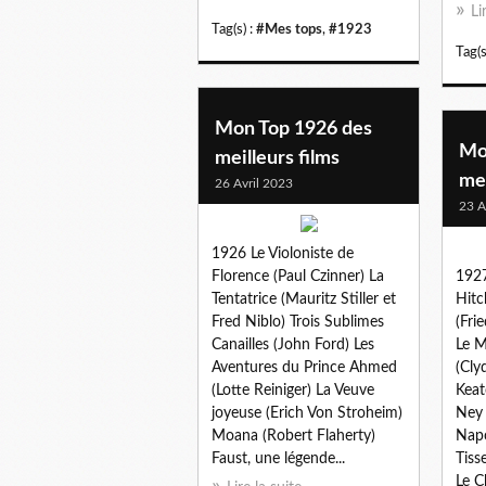
Li
Tag(s) :
#Mes tops
,
#1923
Tag(s
Mon Top 1926 des
Mo
meilleurs films
mei
26 Avril 2023
23 A
1926 Le Violoniste de
Florence (Paul Czinner) La
1927
Tentatrice (Mauritz Stiller et
Hitc
Fred Niblo) Trois Sublimes
(Fri
Canailles (John Ford) Les
Le M
Aventures du Prince Ahmed
(Cly
(Lotte Reiniger) La Veuve
Keat
joyeuse (Erich Von Stroheim)
Ney 
Moana (Robert Flaherty)
Napo
Faust, une légende...
Tiss
Le C