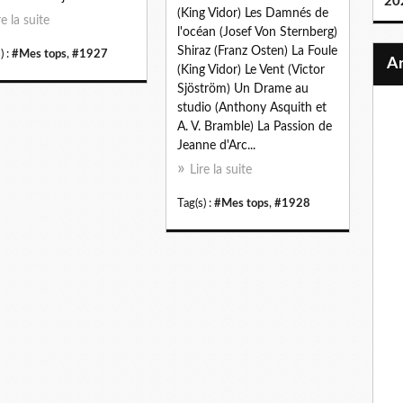
20
(King Vidor) Les Damnés de
re la suite
l'océan (Josef Von Sternberg)
Shiraz (Franz Osten) La Foule
) :
#Mes tops
,
#1927
(King Vidor) Le Vent (Victor
Sjöström) Un Drame au
studio (Anthony Asquith et
A. V. Bramble) La Passion de
Jeanne d'Arc...
Lire la suite
Tag(s) :
#Mes tops
,
#1928