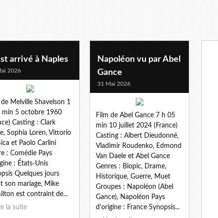
st arrivé à Naples
Napoléon vu par Abel
ai 2026
Gance
31 Mai 2026
 de Melville Shavelson 1
 min 5 octobre 1960
Film de Abel Gance 7 h 05
nce) Casting : Clark
min 10 juillet 2024 (France)
e, Sophia Loren, Vittorio
Casting : Albert Dieudonné,
ica et Paolo Carlini
Vladimir Roudenko, Edmond
e : Comédie Pays
Van Daele et Abel Gance
igine : États-Unis
Genres : Biopic, Drame,
psis Quelques jours
Historique, Guerre, Muet
t son mariage, Mike
Groupes : Napoléon (Abel
lton est contraint de...
Gance), Napoléon Pays
re la suite
d'origine : France Synopsis...