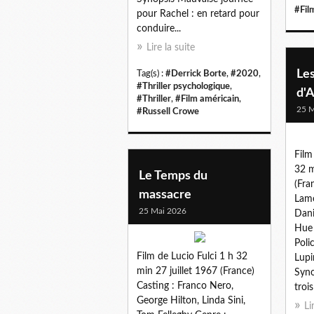
#Fil
pour Rachel : en retard pour
conduire...
Lire la suite
Le
Tag(s) :
#Derrick Borte
,
#2020
,
#Thriller psychologique
,
d'
#Thriller
,
#Film américain
,
25 M
#Russell Crowe
Film
32 m
Le Temps du
(Fra
massacre
Lamo
25 Mai 2026
Dani
Hue 
Poli
Film de Lucio Fulci 1 h 32
Lupi
min 27 juillet 1967 (France)
Syno
Casting : Franco Nero,
trois
George Hilton, Linda Sini,
Li