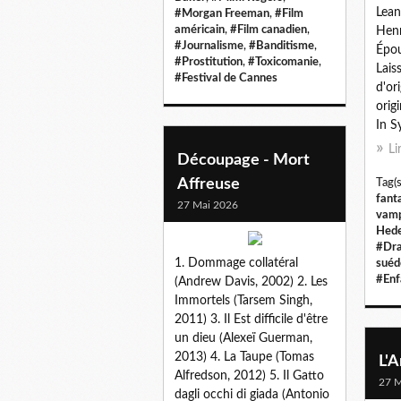
Lean
#Morgan Freeman
,
#Film
américain
,
#Film canadien
,
Henr
#Journalisme
,
#Banditisme
,
Épou
#Prostitution
,
#Toxicomanie
,
Lais
#Festival de Cannes
d'or
orig
In S
Li
Découpage - Mort
Affreuse
Tag(s
fant
27 Mai 2026
vamp
Hede
#Dra
1. Dommage collatéral
suéd
#Enf
(Andrew Davis, 2002) 2. Les
Immortels (Tarsem Singh,
2011) 3. Il Est difficile d'être
un dieu (Alexeï Guerman,
2013) 4. La Taupe (Tomas
L'A
Alfredson, 2012) 5. Il Gatto
27 M
dagli occhi di giada (Antonio