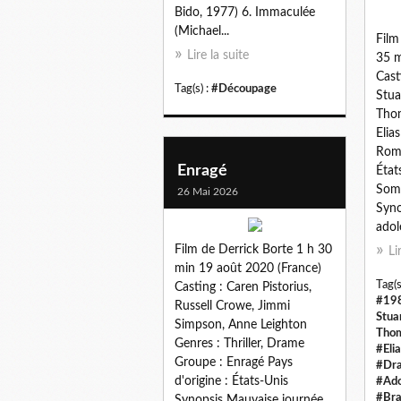
Bido, 1977) 6. Immaculée
(Michael...
Film
Lire la suite
35 m
Cast
Tag(s) :
#Découpage
Stua
Thom
Elia
Roma
Enragé
État
Some
26 Mai 2026
Syno
adol
Film de Derrick Borte 1 h 30
Li
min 19 août 2020 (France)
Tag(s
Casting : Caren Pistorius,
#19
Russell Crowe, Jimmi
Stua
Simpson, Anne Leighton
Tho
Genres : Thriller, Drame
#Eli
Groupe : Enragé Pays
#Dra
d'origine : États-Unis
#Ado
#Bra
Synopsis Mauvaise journée