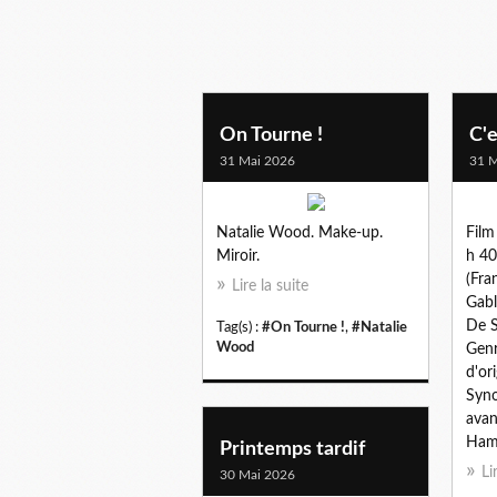
On Tourne !
C'e
31 Mai 2026
31 M
Natalie Wood. Make-up.
Film
Miroir.
h 40
(Fra
Lire la suite
Gabl
De S
Tag(s) :
#On Tourne !
,
#Natalie
Wood
Genr
d'or
Syno
avan
Hami
Printemps tardif
Li
30 Mai 2026