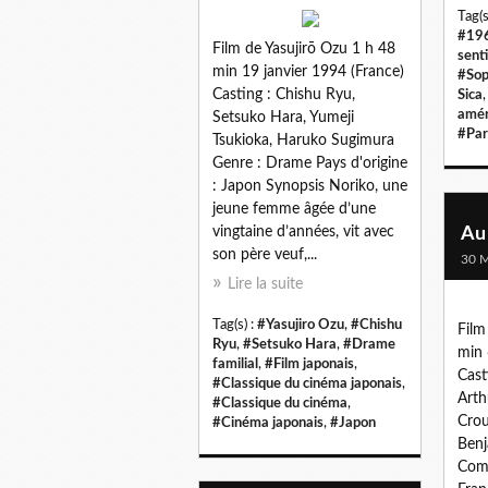
Tag(s
#19
Film de Yasujirō Ozu 1 h 48
sent
min 19 janvier 1994 (France)
#Sop
Casting : Chishu Ryu,
Sica
amér
Setsuko Hara, Yumeji
#Pa
Tsukioka, Haruko Sugimura
Genre : Drame Pays d'origine
: Japon Synopsis Noriko, une
jeune femme âgée d’une
vingtaine d’années, vit avec
Au
son père veuf,...
30 M
Lire la suite
Tag(s) :
#Yasujiro Ozu
,
#Chishu
Film
Ryu
,
#Setsuko Hara
,
#Drame
min 
familial
,
#Film japonais
,
Cast
#Classique du cinéma japonais
,
Arth
#Classique du cinéma
,
Crou
#Cinéma japonais
,
#Japon
Benj
Comé