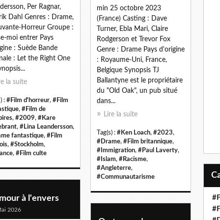
dersson, Per Ragnar,
min 25 octobre 2023
ik Dahl Genres : Drame,
(France) Casting : Dave
vante-Horreur Groupe :
Turner, Ebla Mari, Claire
se-moi entrer Pays
Rodgerson et Trevor Fox
igine : Suède Bande
Genre : Drame Pays d'origine
inale : Let the Right One
: Royaume-Uni, France,
ynopsis...
Belgique Synopsis TJ
Ballantyne est le propriétaire
re la suite
du "Old Oak", un pub situé
) :
#Film d'horreur
,
#Film
dans...
astique
,
#Film de
Lire la suite
ires
,
#2009
,
#Kare
brant
,
#Lina Leandersson
,
Tag(s) :
#Ken Loach
,
#2023
,
me fantastique
,
#Film
#Drame
,
#Film britannique
,
ois
,
#Stockholm
,
#Immigration
,
#Paul Laverty
,
ance
,
#Film culte
#Islam
,
#Racisme
,
#Angleterre
,
#Communautarisme
mour à l'envers
#F
#F
ai 2026