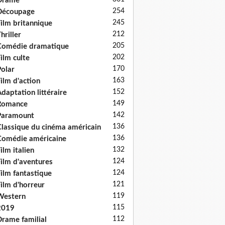
Drame
254
Découpage
245
ilm britannique
212
hriller
205
Comédie dramatique
202
ilm culte
170
olar
163
ilm d'action
152
daptation littéraire
149
Romance
142
Paramount
136
lassique du cinéma américain
136
omédie américaine
132
ilm italien
124
ilm d'aventures
124
ilm fantastique
121
ilm d'horreur
119
Western
115
2019
112
rame familial