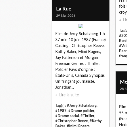
Fran
fois 
La Rue
croy
29 Mai 2026
Li
Tag(s
Film de Jerry Schatzberg 1 h
#20
37 min 10 juin 1987 (France)
Boni
Casting : Christopher Reeve,
#Val
Bacr
Kathy Baker, Mimi Rogers,
fran
Jay Patterson et Morgan
Freeman Genres : Thriller,
Policier Pays d'origine :
États-Unis, Canada Synopsis
Un fringant journaliste,
Mo
Jonathan...
28 M
Lire la suite
Tag(s) :
#Jerry Schatzberg
,
Film
#1987
,
#Drame policier
,
55 m
#Drame social
,
#Thriller
,
(Fra
#Christopher Reeve
,
#Kathy
Hede
Baker
,
#Mimi Rogers
,