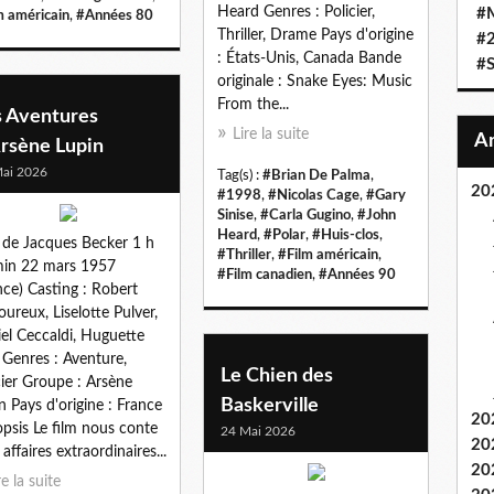
Heard Genres : Policier,
#
m américain
,
#Années 80
Thriller, Drame Pays d'origine
#
: États-Unis, Canada Bande
#S
originale : Snake Eyes: Music
From the...
s Aventures
Lire la suite
Arsène Lupin
ai 2026
Tag(s) :
#Brian De Palma
,
20
#1998
,
#Nicolas Cage
,
#Gary
Sinise
,
#Carla Gugino
,
#John
Heard
,
#Polar
,
#Huis-clos
,
 de Jacques Becker 1 h
#Thriller
,
#Film américain
,
in 22 mars 1957
#Film canadien
,
#Années 90
nce) Casting : Robert
ureux, Liselotte Pulver,
el Ceccaldi, Huguette
Genres : Aventure,
Le Chien des
cier Groupe : Arsène
Baskerville
n Pays d'origine : France
20
psis Le film nous conte
24 Mai 2026
20
 affaires extraordinaires...
20
re la suite