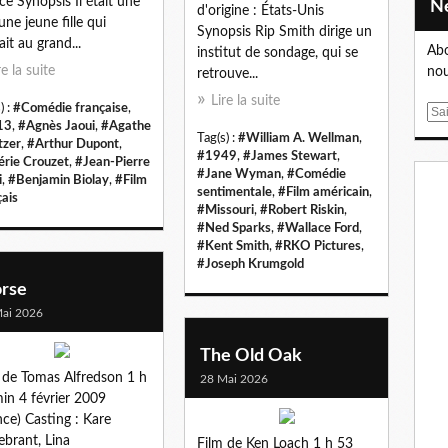
ce Synopsis Il était une
d'origine : États-Unis
une jeune fille qui
Synopsis Rip Smith dirige un
ait au grand...
Abo
institut de sondage, qui se
re la suite
nou
retrouve...
Lire la suite
) :
#Comédie française
,
E
13
,
#Agnès Jaoui
,
#Agathe
m
Tag(s) :
#William A. Wellman
,
tzer
,
#Arthur Dupont
,
a
#1949
,
#James Stewart
,
érie Crouzet
,
#Jean-Pierre
#Jane Wyman
,
#Comédie
i
i
,
#Benjamin Biolay
,
#Film
sentimentale
,
#Film américain
,
l
çais
#Missouri
,
#Robert Riskin
,
#Ned Sparks
,
#Wallace Ford
,
#Kent Smith
,
#RKO Pictures
,
#Joseph Krumgold
rse
ai 2026
The Old Oak
 de Tomas Alfredson 1 h
28 Mai 2026
in 4 février 2009
nce) Casting : Kare
brant, Lina
Film de Ken Loach 1 h 53