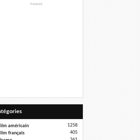
Publicité
Catégories
1258
ilm américain
405
ilm français
361