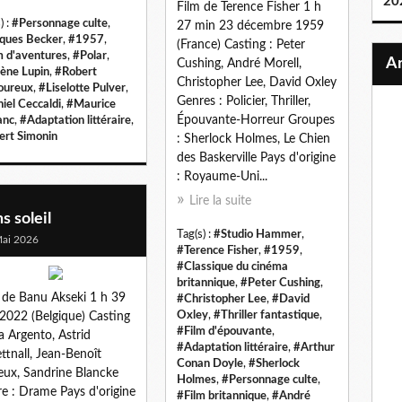
20
Film de Terence Fisher 1 h
) :
#Personnage culte
,
27 min 23 décembre 1959
ques Becker
,
#1957
,
(France) Casting : Peter
m d'aventures
,
#Polar
,
Cushing, André Morell,
ène Lupin
,
#Robert
Christopher Lee, David Oxley
oureux
,
#Liselotte Pulver
,
Genres : Policier, Thriller,
iel Ceccaldi
,
#Maurice
Épouvante-Horreur Groupes
anc
,
#Adaptation littéraire
,
ert Simonin
: Sherlock Holmes, Le Chien
des Baskerville Pays d'origine
: Royaume-Uni...
Lire la suite
s soleil
Tag(s) :
#Studio Hammer
,
ai 2026
#Terence Fisher
,
#1959
,
#Classique du cinéma
britannique
,
#Peter Cushing
,
 de Banu Akseki 1 h 39
#Christopher Lee
,
#David
Oxley
,
#Thriller fantastique
,
2022 (Belgique) Casting
#Film d'épouvante
,
ia Argento, Astrid
#Adaptation littéraire
,
#Arthur
tnall, Jean-Benoît
Conan Doyle
,
#Sherlock
ux, Sandrine Blancke
Holmes
,
#Personnage culte
,
e : Drame Pays d'origine
#Film britannique
,
#André