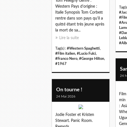
Tom Felleghy Genre :
Western Pays d'origine :
Tag(s
Italie Synopsis Tom Corbett
#Jac
#Fil
rentre dans son pays qu'il a
#Ars
quitté étant très jeune après
Lam
la mort de sa...
#Dan
Lire la suite
Lebl
#Alb
Tag(s) :
#Western Spaghetti
,
#Film italien
,
#Lucio Fulci
,
#Franco Nero
,
#George Hilton
,
#1967
San
24 M
On tourne !
Film
24 Mai 2026
min 
: As
Whet
Jodie Foster et Kristen
Ugue
Stewart. Panic Room.
Genr
Regards.