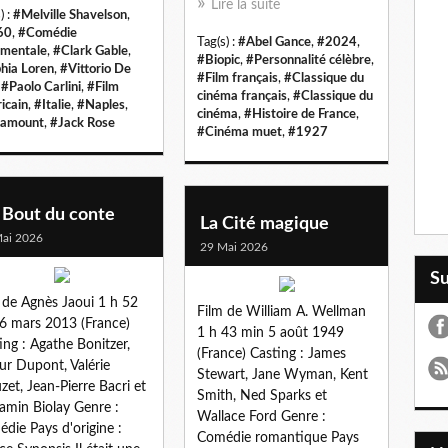
Lire la suite
) :
#Melville Shavelson
,
60
,
#Comédie
Tag(s) :
#Abel Gance
,
#2024
,
imentale
,
#Clark Gable
,
#Biopic
,
#Personnalité célèbre
,
hia Loren
,
#Vittorio De
#Film français
,
#Classique du
,
#Paolo Carlini
,
#Film
cinéma français
,
#Classique du
icain
,
#Italie
,
#Naples
,
cinéma
,
#Histoire de France
,
ramount
,
#Jack Rose
#Cinéma muet
,
#1927
 Bout du conte
La Cité magique
ai 2026
29 Mai 2026
S
 de Agnès Jaoui 1 h 52
Film de William A. Wellman
6 mars 2013 (France)
1 h 43 min 5 août 1949
ing : Agathe Bonitzer,
(France) Casting : James
ur Dupont, Valérie
Stewart, Jane Wyman, Kent
zet, Jean-Pierre Bacri et
Smith, Ned Sparks et
amin Biolay Genre :
Wallace Ford Genre :
die Pays d'origine :
Comédie romantique Pays