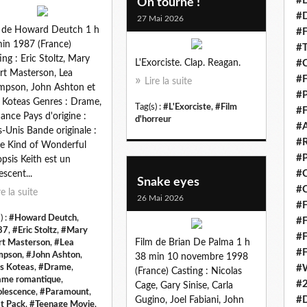
#
On tourne !
#
27 Mai 2026
 de Howard Deutch 1 h
#F
in 1987 (France)
#T
ing : Eric Stoltz, Mary
L'Exorciste. Clap. Reagan.
#
rt Masterson, Lea
#F
Lire la suite
pson, John Ashton et
#P
s Koteas Genres : Drame,
Tag(s) :
#L'Exorciste
,
#Film
#F
nce Pays d'origine :
d'horreur
#A
s-Unis Bande originale :
#
 Kind of Wonderful
#
psis Keith est un
#C
escent...
Snake eyes
#C
re la suite
26 Mai 2026
#F
) :
#Howard Deutch
,
#F
87
,
#Eric Stoltz
,
#Mary
#F
Film de Brian De Palma 1 h
rt Masterson
,
#Lea
#F
mpson
,
#John Ashton
,
38 min 10 novembre 1998
as Koteas
,
#Drame
,
#
(France) Casting : Nicolas
me romantique
,
#
Cage, Gary Sinise, Carla
lescence
,
#Paramount
,
#D
Gugino, Joel Fabiani, John
t Pack
,
#Teenage Movie
,