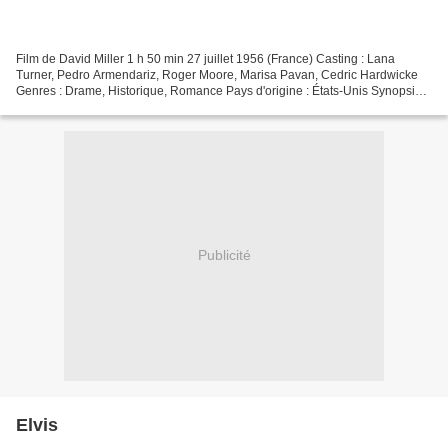
Film de David Miller 1 h 50 min 27 juillet 1956 (France) Casting : Lana
Turner, Pedro Armendariz, Roger Moore, Marisa Pavan, Cedric Hardwicke
Genres : Drame, Historique, Romance Pays d'origine : États-Unis Synopsis À
la cour de François Ier, la comtesse...
Publicité
Elvis