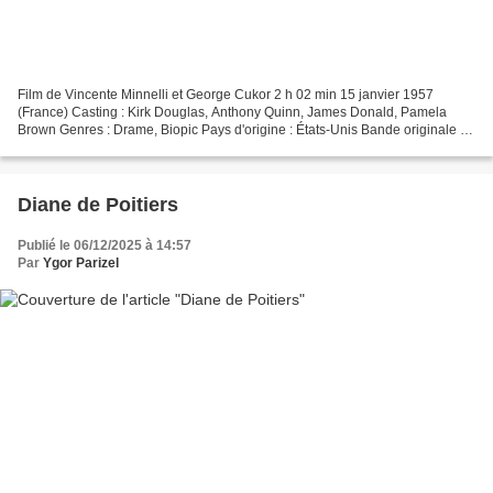
Film de Vincente Minnelli et George Cukor 2 h 02 min 15 janvier 1957
(France) Casting : Kirk Douglas, Anthony Quinn, James Donald, Pamela
Brown Genres : Drame, Biopic Pays d'origine : États-Unis Bande originale :
Lust for Life Synopsis En 1878, Vincent...
Diane de Poitiers
Publié le 06/12/2025 à 14:57
Par
Ygor Parizel