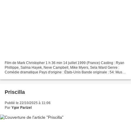
Film de Mark Christopher 1 h 36 min 14 juillet 1999 (France) Casting : Ryan
Phillippe, Salma Hayek, Neve Campbell, Mike Myers, Sela Ward Genre :
Comédie dramatique Pays d'origine : États-Unis Bande originale : 54: Music
From the Miramax Motion Picture...
Priscilla
Publié le 22/10/2025 à 11:06
Par
Ygor Parizel