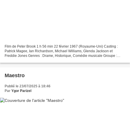
Film de Peter Brook 1 h 56 min 22 février 1967 (Royaume-Uni) Casting :
Patrick Magee, Ian Richardson, Michael Williams, Glenda Jackson et
Freddie Jones Genres : Drame, Historique, Comédie musicale Groupe :
Marat Sade Pays d'origine : Royaume-Uni Synopsis...
Maestro
Publié le 23/07/2025 à 18:46
Par
Ygor Parizel