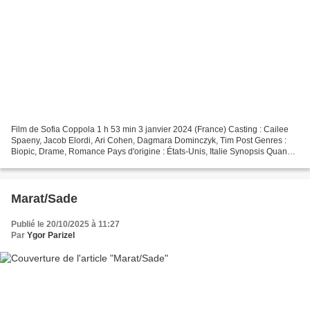
Film de Sofia Coppola 1 h 53 min 3 janvier 2024 (France) Casting : Cailee
Spaeny, Jacob Elordi, Ari Cohen, Dagmara Dominczyk, Tim Post Genres :
Biopic, Drame, Romance Pays d'origine : États-Unis, Italie Synopsis Quand
Priscilla rencontre Elvis, elle est...
Marat/Sade
Publié le 20/10/2025 à 11:27
Par
Ygor Parizel