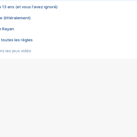
 a 13 ans (et vous l'avez ignoré)
e (littéralement)
im Rayan
 toutes les règles
s les jeux vidéo
us choquant de Rockstar ? - Le scandale BULLY
e plus moche de Steam
du RÊVE tourne au CAUCHEMAR
pendant 8 heures
it… à tort
umiliés par un jeu vidéo
ire - Final Fantasy 8