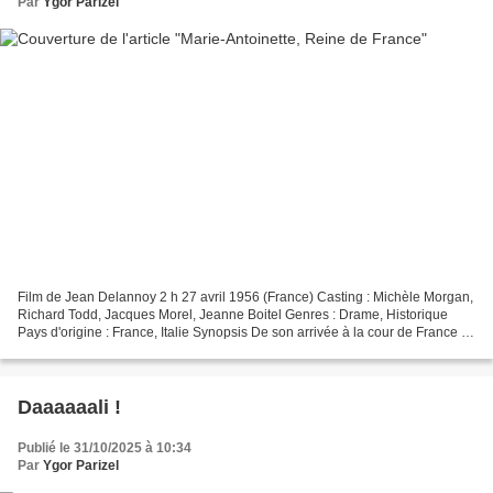
Par
Ygor Parizel
Film de Jean Delannoy 2 h 27 avril 1956 (France) Casting : Michèle Morgan,
Richard Todd, Jacques Morel, Jeanne Boitel Genres : Drame, Historique
Pays d'origine : France, Italie Synopsis De son arrivée à la cour de France à
sa mort sur l'échafaud, le destin...
Daaaaaali !
Publié le 31/10/2025 à 10:34
Par
Ygor Parizel