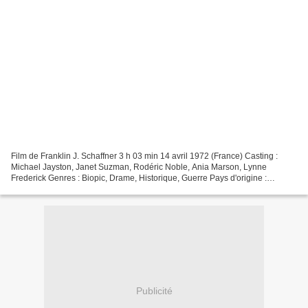
Film de Franklin J. Schaffner 3 h 03 min 14 avril 1972 (France) Casting :
Michael Jayston, Janet Suzman, Rodéric Noble, Ania Marson, Lynne
Frederick Genres : Biopic, Drame, Historique, Guerre Pays d'origine :
Royaume-Uni Synopsis La naissance d'un fils...
Publicité