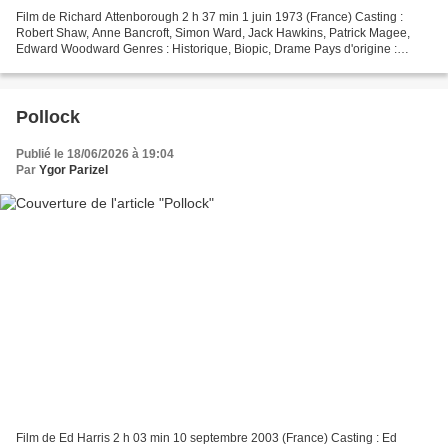
Film de Richard Attenborough 2 h 37 min 1 juin 1973 (France) Casting :
Robert Shaw, Anne Bancroft, Simon Ward, Jack Hawkins, Patrick Magee,
Edward Woodward Genres : Historique, Biopic, Drame Pays d'origine :
Royaume-Uni, États-Unis Synopsis Les débuts...
Pollock
Publié le 18/06/2026 à 19:04
Par
Ygor Parizel
Film de Ed Harris 2 h 03 min 10 septembre 2003 (France) Casting : Ed