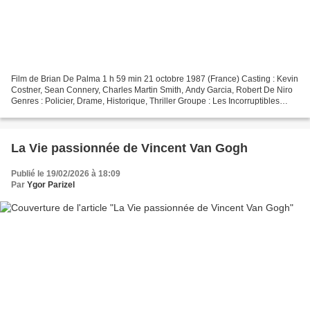
Film de Brian De Palma 1 h 59 min 21 octobre 1987 (France) Casting : Kevin
Costner, Sean Connery, Charles Martin Smith, Andy Garcia, Robert De Niro
Genres : Policier, Drame, Historique, Thriller Groupe : Les Incorruptibles
Pays d'origine : États-Unis...
La Vie passionnée de Vincent Van Gogh
Publié le 19/02/2026 à 18:09
Par
Ygor Parizel