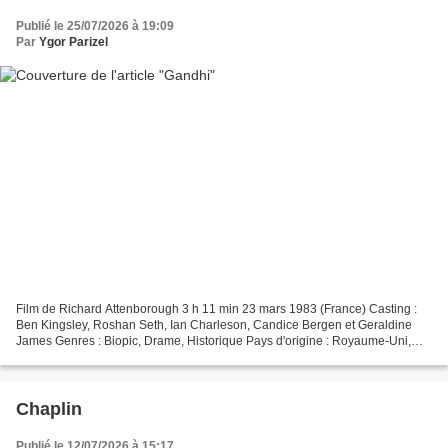
Publié le 25/07/2026 à 19:09
Par
Ygor Parizel
Film de Richard Attenborough 3 h 11 min 23 mars 1983 (France) Casting :
Ben Kingsley, Roshan Seth, Ian Charleson, Candice Bergen et Geraldine
James Genres : Biopic, Drame, Historique Pays d'origine : Royaume-Uni,
Inde Bande originale : Gandhi Synopsis...
Chaplin
Publié le 12/07/2026 à 15:17