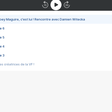
bey Maguire, c'est lui ! Rencontre avec Damien Witecka
e 6
e 5
e 4
e 3
s créatrices de la VF !
e 2
e 1
e Mektoub My Love arrive enfin ! Rencontre avec Shaïn Boumedine et Sal
i : après Toni en famille
elle réalise le bouleversant Dites lui que je l'aime