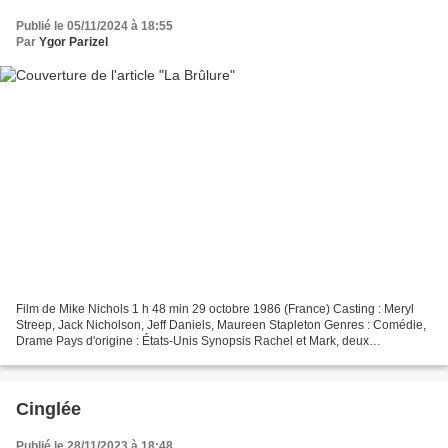
Publié le 05/11/2024 à 18:55
Par
Ygor Parizel
Film de Mike Nichols 1 h 48 min 29 octobre 1986 (France) Casting : Meryl
Streep, Jack Nicholson, Jeff Daniels, Maureen Stapleton Genres : Comédie,
Drame Pays d'origine : États-Unis Synopsis Rachel et Mark, deux
journalistes, se rencontrent lors d'une...
Cinglée
Publié le 28/11/2023 à 18:48