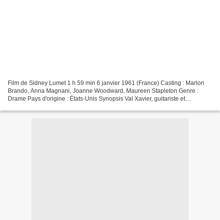
Film de Sidney Lumet 1 h 59 min 6 janvier 1961 (France) Casting : Marlon
Brando, Anna Magnani, Joanne Woodward, Maureen Stapleton Genre :
Drame Pays d'origine : États-Unis Synopsis Val Xavier, guitariste et
vagabond, arrive de la Nouvelle-Orléans dans...