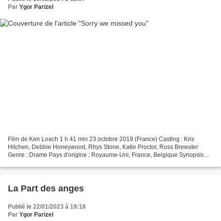
Par
Ygor Parizel
Film de Ken Loach 1 h 41 min 23 octobre 2019 (France) Casting : Kris
Hitchen, Debbie Honeywood, Rhys Stone, Katie Proctor, Ross Brewster
Genre : Drame Pays d'origine : Royaume-Uni, France, Belgique Synopsis
Ricky, Abby et leurs deux enfants vivent à Newcastle....
La Part des anges
Publié le 22/01/2023 à 19:18
Par
Ygor Parizel