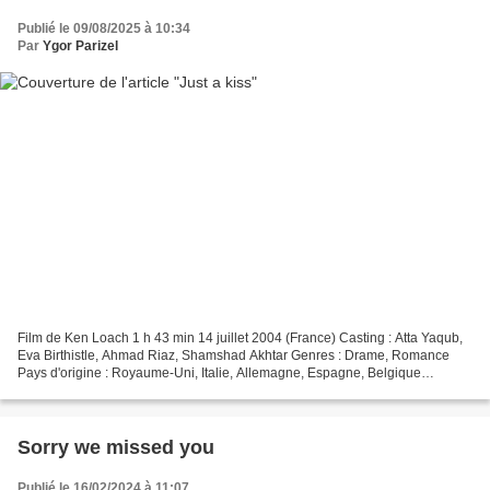
Publié le 09/08/2025 à 10:34
Par
Ygor Parizel
Film de Ken Loach 1 h 43 min 14 juillet 2004 (France) Casting : Atta Yaqub,
Eva Birthistle, Ahmad Riaz, Shamshad Akhtar Genres : Drame, Romance
Pays d'origine : Royaume-Uni, Italie, Allemagne, Espagne, Belgique
Synopsis Casim Khan, émigré pakistanais...
Sorry we missed you
Publié le 16/02/2024 à 11:07