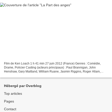
Film de Ken Loach 1 h 41 min 27 juin 2012 (France) Genres : Comédie,
Drame, Policier Casting (acteurs principaux) : Paul Brannigan, John
Henshaw, Gary Maitland, William Ruane, Jasmin Riggins, Roger Allam,
Siobhan Reilly, Charles MacLean Pays d'origine...
Hébergé par Overblog
Top articles
Pages
Contact