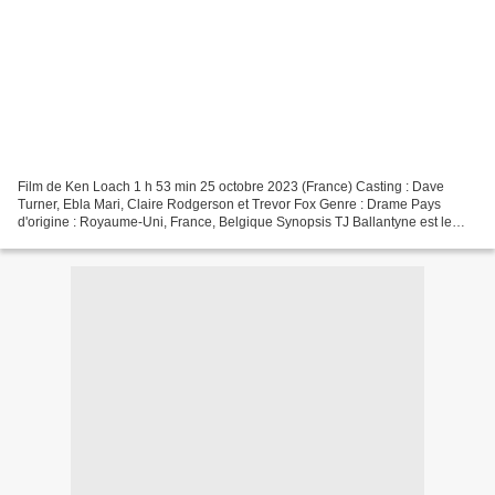
Film de Ken Loach 1 h 53 min 25 octobre 2023 (France) Casting : Dave
Turner, Ebla Mari, Claire Rodgerson et Trevor Fox Genre : Drame Pays
d'origine : Royaume-Uni, France, Belgique Synopsis TJ Ballantyne est le
propriétaire du "Old Oak", un pub situé dans...