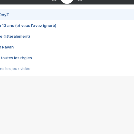
 DayZ
 a 13 ans (et vous l'avez ignoré)
e (littéralement)
im Rayan
 toutes les règles
s les jeux vidéo
us choquant de Rockstar ? - Le scandale BULLY
e plus moche de Steam
du RÊVE tourne au CAUCHEMAR
pendant 8 heures
it… à tort
umiliés par un jeu vidéo