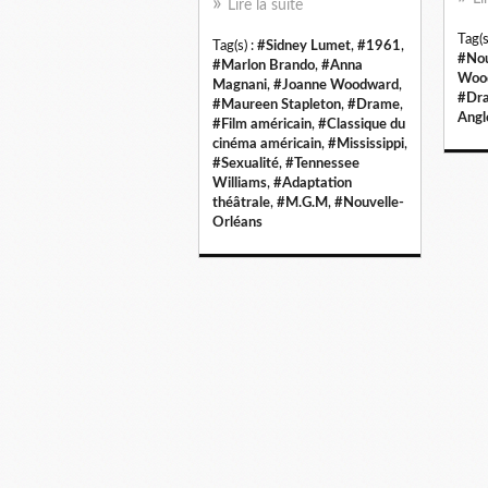
Lire la suite
Tag(s
Tag(s) :
#Sidney Lumet
,
#1961
,
#Nou
#Marlon Brando
,
#Anna
Woo
Magnani
,
#Joanne Woodward
,
#Dr
#Maureen Stapleton
,
#Drame
,
Angl
#Film américain
,
#Classique du
cinéma américain
,
#Mississippi
,
#Sexualité
,
#Tennessee
Williams
,
#Adaptation
théâtrale
,
#M.G.M
,
#Nouvelle-
Orléans