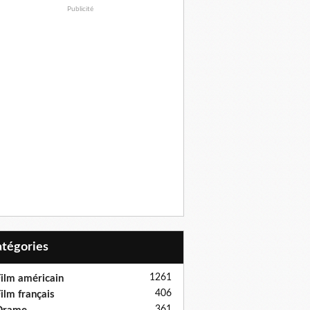
Publicité
Catégories
1261
ilm américain
406
ilm français
361