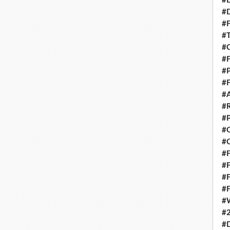
#
#
#F
#T
#
#F
#P
#F
#A
#
#
#C
#C
#F
#F
#F
#F
#
#
#D