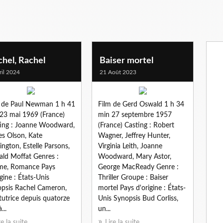
hel, Rachel
Baiser mortel
ril 2024
21 Août 2023
 de Paul Newman 1 h 41
Film de Gerd Oswald 1 h 34
23 mai 1969 (France)
min 27 septembre 1957
ing : Joanne Woodward,
(France) Casting : Robert
s Olson, Kate
Wagner, Jeffrey Hunter,
ington, Estelle Parsons,
Virginia Leith, Joanne
ld Moffat Genres :
Woodward, Mary Astor,
me, Romance Pays
George MacReady Genre :
igine : États-Unis
Thriller Groupe : Baiser
psis Rachel Cameron,
mortel Pays d'origine : États-
itutrice depuis quatorze
Unis Synopsis Bud Corliss,
...
un...
re la suite
Lire la suite