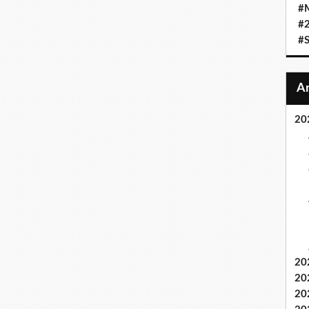
#
#
#S
20
20
20
20