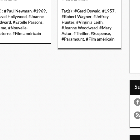
) :
#Paul Newman
,
#1969
,
Tag(s) :
#Gerd Oswald
,
#1957
,
vel Hollywood
,
#Joanne
#Robert Wagner
,
#Jeffrey
dward
,
#Estelle Parsons
,
Hunter
,
#Virginia Leith
,
ame
,
#Nouvelle-
#Joanne Woodward
,
#Mary
eterre
,
#Film américain
Astor
,
#Thriller
,
#Suspense
,
#Paramount
,
#Film américain
S