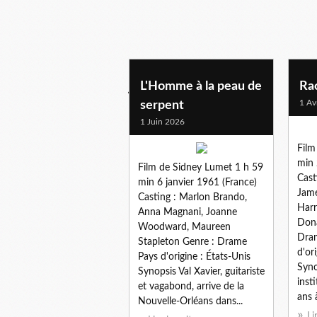
joanne woodward
L'Homme à la peau de
Rac
1 Av
serpent
1 Juin 2026
Film
min 
Film de Sidney Lumet 1 h 59
Cast
min 6 janvier 1961 (France)
Jame
Casting : Marlon Brando,
Harr
Anna Magnani, Joanne
Dona
Woodward, Maureen
Dra
Stapleton Genre : Drame
d'or
Pays d'origine : États-Unis
Syno
Synopsis Val Xavier, guitariste
inst
et vagabond, arrive de la
ans à
Nouvelle-Orléans dans...
Li