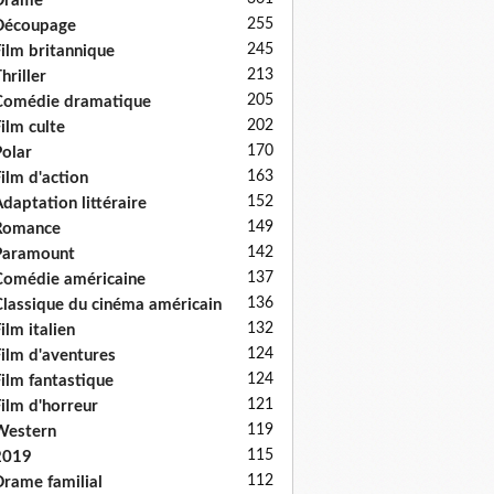
Drame
255
Découpage
245
ilm britannique
213
hriller
205
Comédie dramatique
202
ilm culte
170
olar
163
ilm d'action
152
daptation littéraire
149
Romance
142
Paramount
137
omédie américaine
136
lassique du cinéma américain
132
ilm italien
124
ilm d'aventures
124
ilm fantastique
121
ilm d'horreur
119
Western
115
2019
112
rame familial