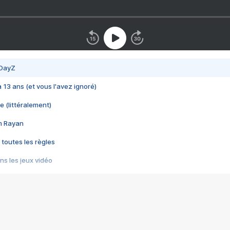
 DayZ
 a 13 ans (et vous l'avez ignoré)
e (littéralement)
im Rayan
 toutes les règles
s les jeux vidéo
us choquant de Rockstar ? - Le scandale BULLY
e plus moche de Steam
du RÊVE tourne au CAUCHEMAR