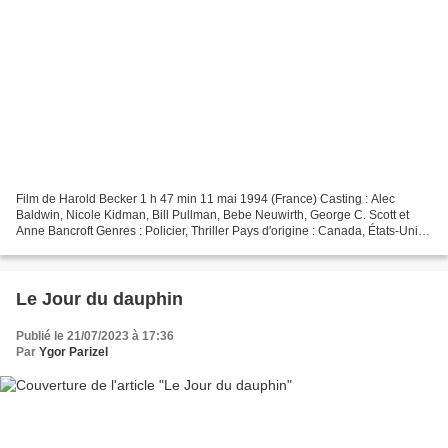
Film de Harold Becker 1 h 47 min 11 mai 1994 (France) Casting : Alec
Baldwin, Nicole Kidman, Bill Pullman, Bebe Neuwirth, George C. Scott et
Anne Bancroft Genres : Policier, Thriller Pays d'origine : Canada, États-Unis
Bande originale : Malice Synopsis...
Le Jour du dauphin
Publié le 21/07/2023 à 17:36
Par
Ygor Parizel