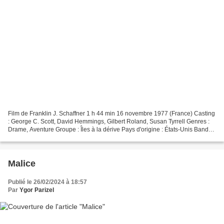
Film de Franklin J. Schaffner 1 h 44 min 16 novembre 1977 (France) Casting
: George C. Scott, David Hemmings, Gilbert Roland, Susan Tyrrell Genres :
Drame, Aventure Groupe : Îles à la dérive Pays d'origine : États-Unis Bande
originale : Islands in the...
Malice
Publié le 26/02/2024 à 18:57
Par
Ygor Parizel