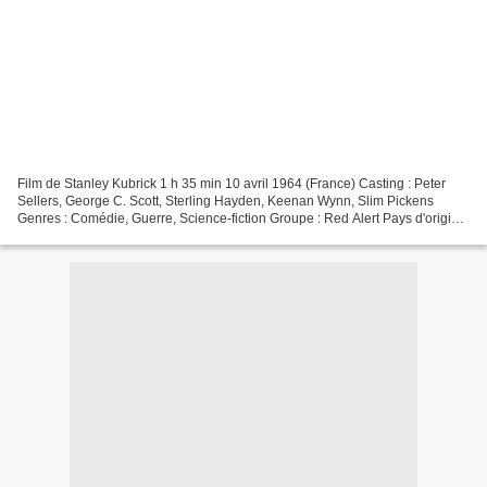
Film de Stanley Kubrick 1 h 35 min 10 avril 1964 (France) Casting : Peter
Sellers, George C. Scott, Sterling Hayden, Keenan Wynn, Slim Pickens
Genres : Comédie, Guerre, Science-fiction Groupe : Red Alert Pays d'origine
: Royaume-Uni, États-Unis Synopsis...