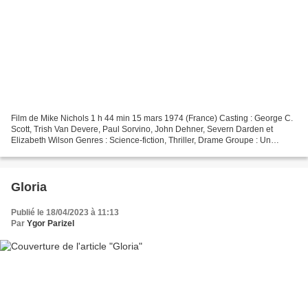
Film de Mike Nichols 1 h 44 min 15 mars 1974 (France) Casting : George C.
Scott, Trish Van Devere, Paul Sorvino, John Dehner, Severn Darden et
Elizabeth Wilson Genres : Science-fiction, Thriller, Drame Groupe : Un
animal doué de raison Pays d'origine...
Gloria
Publié le 18/04/2023 à 11:13
Par
Ygor Parizel