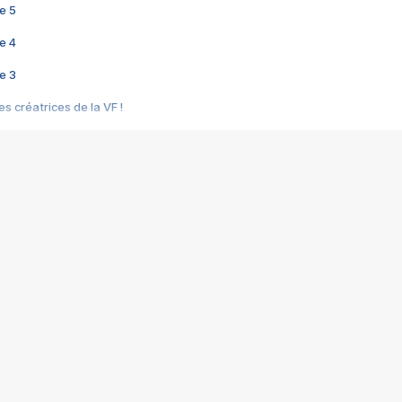
e 5
e 4
e 3
s créatrices de la VF !
e 2
e 1
e Mektoub My Love arrive enfin ! Rencontre avec Shaïn Boumedine et Sal
i : après Toni en famille
elle réalise le bouleversant Dites lui que je l'aime
ais ! Rencontre autour de Vie privée de Rebecca Zlotowski
 de Marguerite, Grave... Rencontre avec Ella Rumpf
 Les Rêveurs, un film intime sur la santé mentale
a avec un film sur le mouvement des Gilets jaunes