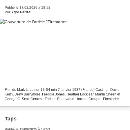
Publié le 17/02/2026 à 18:52
Par
Ygor Parizel
Film de Mark L. Lester 1 h 54 min 7 janvier 1987 (France) Casting : David
Keith, Drew Barrymore, Freddie Jones, Heather Locklear, Martin Sheen et
George C. Scott Genres : Thriller, Épouvante-Horreur Groupe : Firestarter
Pays d'origine : États-Unis Bande...
Taps
Publié le 11/09/2025 à 14:53