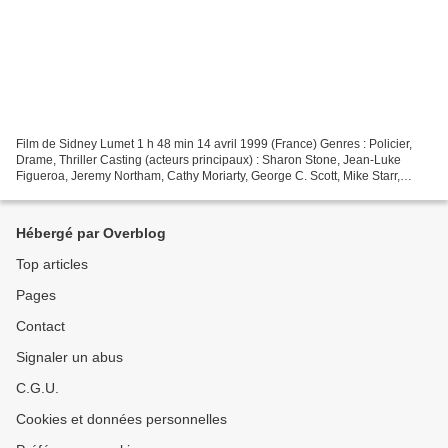
Film de Sidney Lumet 1 h 48 min 14 avril 1999 (France) Genres : Policier,
Drame, Thriller Casting (acteurs principaux) : Sharon Stone, Jean-Luke
Figueroa, Jeremy Northam, Cathy Moriarty, George C. Scott, Mike Starr,
Bonnie Bedelia, Barry McEvoy Groupe...
Hébergé par Overblog
Top articles
Pages
Contact
Signaler un abus
C.G.U.
Cookies et données personnelles