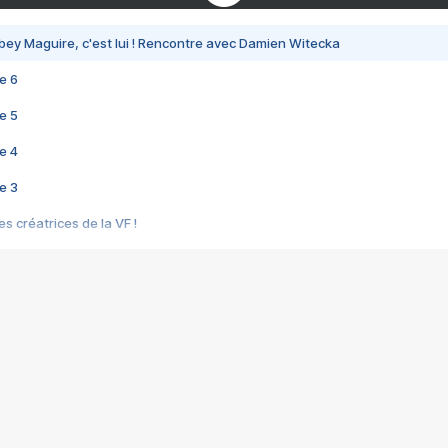
bey Maguire, c'est lui ! Rencontre avec Damien Witecka
e 6
e 5
e 4
e 3
s créatrices de la VF !
e 2
e 1
e Mektoub My Love arrive enfin ! Rencontre avec Shaïn Boumedine et Sal
i : après Toni en famille
elle réalise le bouleversant Dites lui que je l'aime
ais ! Rencontre autour de Vie privée de Rebecca Zlotowski