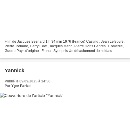
Film de Jacques Besnard 1 h 34 min 1976 (France) Casting : Jean Lefebvre,
Pierre Tornade, Darry Cowl, Jacques Marin, Pierre Doris Genres : Comédie,
Guerre Pays d'origine : France Synopsis Un détachement de soldats
allemands se retrouve bloquée dans un...
Yannick
Publié le 09/09/2025 à 14:50
Par
Ygor Parizel