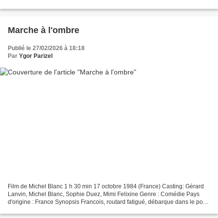
devient un cauchemar pour une vedette...
Marche à l'ombre
Publié le 27/02/2026 à 18:18
Par
Ygor Parizel
Film de Michel Blanc 1 h 30 min 17 octobre 1984 (France) Casting: Gérard
Lanvin, Michel Blanc, Sophie Duez, Mimi Felixine Genre : Comédie Pays
d'origine : France Synopsis Francois, routard fatigué, débarque dans le port
de Marseille. Musicien hors-pair,...