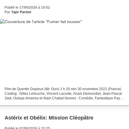
Publié le 17/06/2026 à 19:02
Par
Ygor Parizel
Film de Quentin Dupieux (Mr. Oizo) 1 h 20 min 30 novembre 2022 (France)
Casting : Gilles Lellouche, Vincent Lacoste, Anaïs Demoustier, Jean-Pascal
Zadi, Oulaya Amamra et Alain Chabat Genres : Comédie, Fantastique Pays
d'origine : France Synopsis Après...
Astérix et Obélix: Mission Cléopâtre
Publié le 07/06/2026 à 15:25