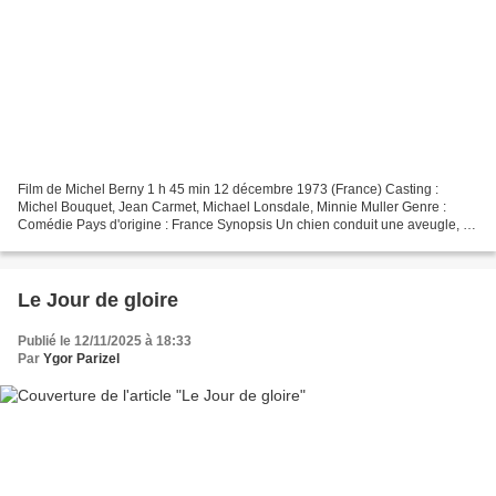
Film de Michel Berny 1 h 45 min 12 décembre 1973 (France) Casting :
Michel Bouquet, Jean Carmet, Michael Lonsdale, Minnie Muller Genre :
Comédie Pays d'origine : France Synopsis Un chien conduit une aveugle, la
fait traverser au milieu des voitures. A...
Le Jour de gloire
Publié le 12/11/2025 à 18:33
Par
Ygor Parizel