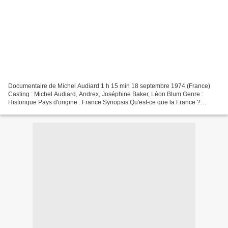
Documentaire de Michel Audiard 1 h 15 min 18 septembre 1974 (France)
Casting : Michel Audiard, Andrex, Joséphine Baker, Léon Blum Genre :
Historique Pays d'origine : France Synopsis Qu'est-ce que la France ?
Comment s'est-elle constituée au rythme des...