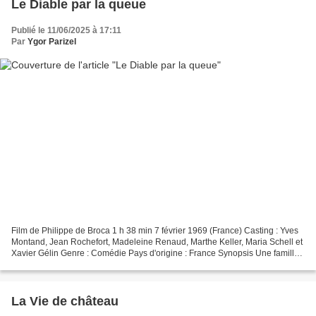
Le Diable par la queue
Publié le 11/06/2025 à 17:11
Par
Ygor Parizel
Film de Philippe de Broca 1 h 38 min 7 février 1969 (France) Casting : Yves
Montand, Jean Rochefort, Madeleine Renaud, Marthe Keller, Maria Schell et
Xavier Gélin Genre : Comédie Pays d'origine : France Synopsis Une famille
de nobles désargentés, de connivence...
La Vie de château