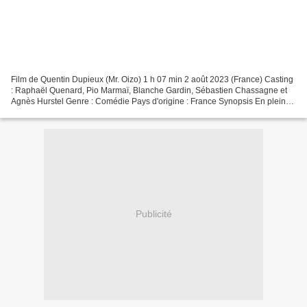
Film de Quentin Dupieux (Mr. Oizo) 1 h 07 min 2 août 2023 (France) Casting
: Raphaël Quenard, Pio Marmaï, Blanche Gardin, Sébastien Chassagne et
Agnès Hurstel Genre : Comédie Pays d'origine : France Synopsis En pleine
représentation de la pièce "Le Cocu",...
Publicité