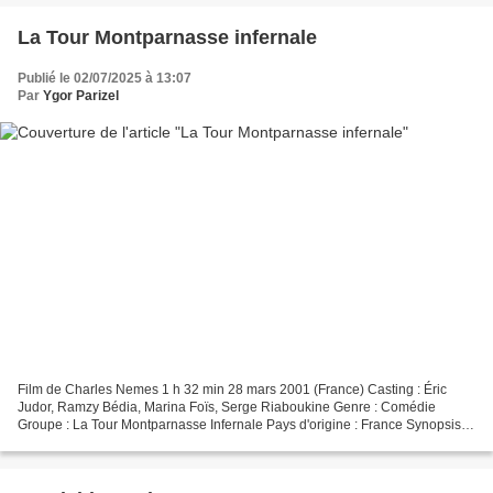
La Tour Montparnasse infernale
Publié le 02/07/2025 à 13:07
Par
Ygor Parizel
Film de Charles Nemes 1 h 32 min 28 mars 2001 (France) Casting : Éric
Judor, Ramzy Bédia, Marina Foïs, Serge Riaboukine Genre : Comédie
Groupe : La Tour Montparnasse Infernale Pays d'origine : France Synopsis
Eric et Ramzy, deux laveurs de carreaux, ont...