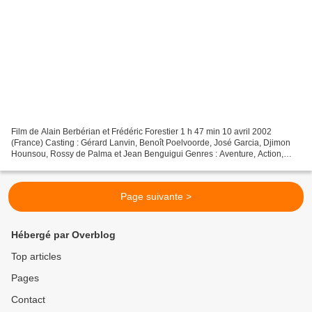
Film de Alain Berbérian et Frédéric Forestier 1 h 47 min 10 avril 2002
(France) Casting : Gérard Lanvin, Benoît Poelvoorde, José Garcia, Djimon
Hounsou, Rossy de Palma et Jean Benguigui Genres : Aventure, Action,
Comédie Pays d'origine : France, Royaume-Uni...
Page suivante >
Hébergé par Overblog
Top articles
Pages
Contact