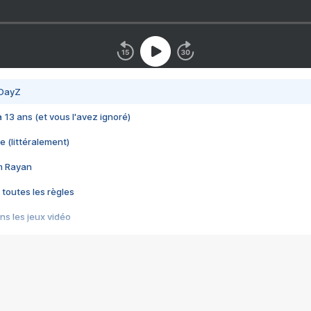
 DayZ
 a 13 ans (et vous l'avez ignoré)
e (littéralement)
im Rayan
 toutes les règles
s les jeux vidéo
us choquant de Rockstar ? - Le scandale BULLY
e plus moche de Steam
du RÊVE tourne au CAUCHEMAR