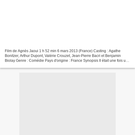
Film de Agnès Jaoui 1 h 52 min 6 mars 2013 (France) Casting : Agathe
Bonitzer, Arthur Dupont, Valérie Crouzet, Jean-Pierre Bacri et Benjamin
Biolay Genre : Comédie Pays d'origine : France Synopsis Il était une fois une
jeune fille qui croyait au grand...