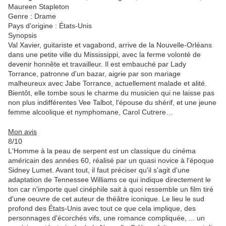
Maureen Stapleton
Genre : Drame
Pays d'origine : États-Unis
Synopsis
Val Xavier, guitariste et vagabond, arrive de la Nouvelle-Orléans
dans une petite ville du Mississippi, avec la ferme volonté de
devenir honnête et travailleur. Il est embauché par Lady
Torrance, patronne d'un bazar, aigrie par son mariage
malheureux avec Jabe Torrance, actuellement malade et alité.
Bientôt, elle tombe sous le charme du musicien qui ne laisse pas
non plus indifférentes Vee Talbot, l'épouse du shérif, et une jeune
femme alcoolique et nymphomane, Carol Cutrere…
Mon avis
8/10
L'Homme à la peau de serpent est un classique du cinéma
américain des années 60, réalisé par un quasi novice à l'époque
Sidney Lumet. Avant tout, il faut préciser qu'il s'agit d'une
adaptation de Tennessee Williams ce qui indique directement le
ton car n'importe quel cinéphile sait à quoi ressemble un film tiré
d'une oeuvre de cet auteur de théâtre iconique. Le lieu le sud
profond des États-Unis avec tout ce que cela implique, des
personnages d'écorchés vifs, une romance compliquée, ... un