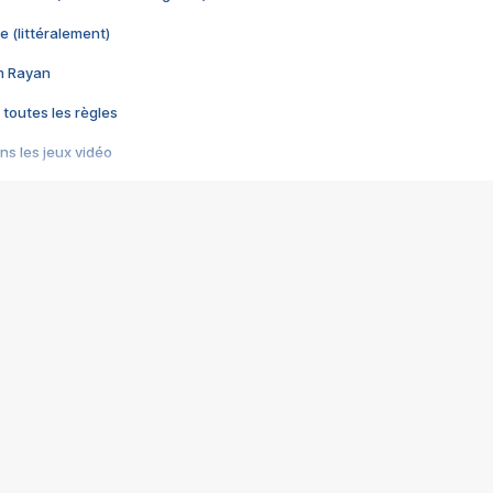
e (littéralement)
im Rayan
 toutes les règles
s les jeux vidéo
us choquant de Rockstar ? - Le scandale BULLY
e plus moche de Steam
du RÊVE tourne au CAUCHEMAR
pendant 8 heures
it… à tort
umiliés par un jeu vidéo
ire - Final Fantasy 8
ti un empire - Age of Empires