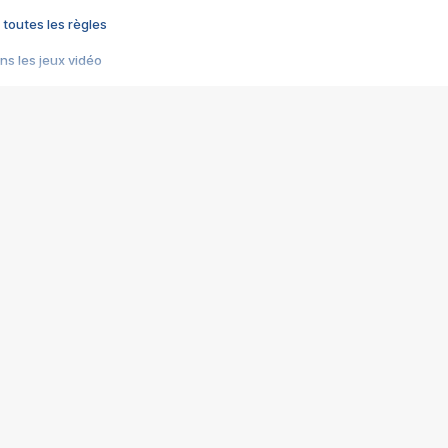
 toutes les règles
s les jeux vidéo
us choquant de Rockstar ? - Le scandale BULLY
e plus moche de Steam
du RÊVE tourne au CAUCHEMAR
pendant 8 heures
it… à tort
umiliés par un jeu vidéo
ire - Final Fantasy 8
ti un empire - Age of Empires
story DOFUS
tard, il crée l'un des pires jeux de tous les temps, MindsEye.